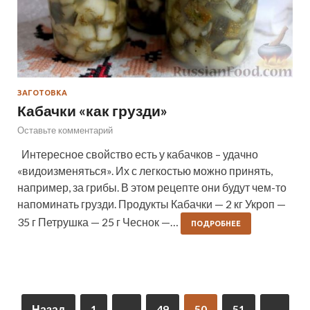
ЗАГОТОВКА
Кабачки «как грузди»
Оставьте комментарий
Интересное свойство есть у кабачков – удачно
«видоизменяться». Их с легкостью можно принять,
например, за грибы. В этом рецепте они будут чем-то
напоминать грузди. Продукты Кабачки — 2 кг Укроп —
35 г Петрушка — 25 г Чеснок —…
ПОДРОБНЕЕ
Назад
1
…
49
50
51
…