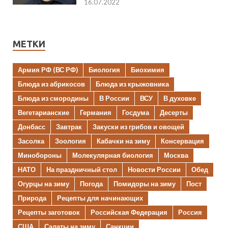
16.07.2022
МЕТКИ
Армия РФ (ВС РФ)
Биология
Биохимия
Блюда из абрикосов
Блюда из крыжовника
Блюда из смородины
В России
ВСУ
В духовке
Вегетарианские
Германия
Госдума
Десерты
Донбасс
Завтрак
Закуски из грибов и овощей
Засолка
Зоология
Кабачки на зиму
Консервация
Минобороны
Молекулярная биология
Москва
НАТО
На праздничный стол
Новости России
Обед
Огурцы на зиму
Погода
Помидоры на зиму
Пост
Природа
Рецепты для начинающих
Рецепты заготовок
Российская Федерация
Россия
США
Салаты на зиму
Санкции