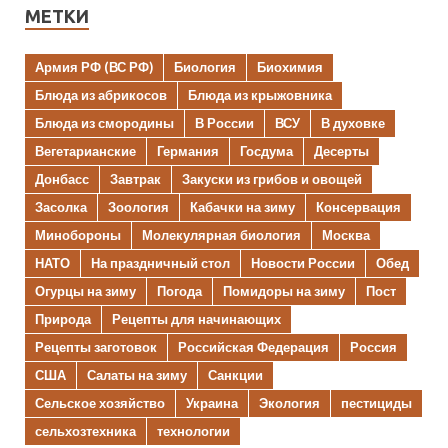
МЕТКИ
Армия РФ (ВС РФ)
Биология
Биохимия
Блюда из абрикосов
Блюда из крыжовника
Блюда из смородины
В России
ВСУ
В духовке
Вегетарианские
Германия
Госдума
Десерты
Донбасс
Завтрак
Закуски из грибов и овощей
Засолка
Зоология
Кабачки на зиму
Консервация
Минобороны
Молекулярная биология
Москва
НАТО
На праздничный стол
Новости России
Обед
Огурцы на зиму
Погода
Помидоры на зиму
Пост
Природа
Рецепты для начинающих
Рецепты заготовок
Российская Федерация
Россия
США
Салаты на зиму
Санкции
Сельское хозяйство
Украина
Экология
пестициды
сельхозтехника
технологии