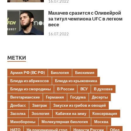
16.07.2022
Махачев сразится с Оливейрой
за титул чемпиона UFC в легком
весе
16.07.2022
МЕТКИ
Армия РФ (ВС РФ)
Биология
Биохимия
Блюда из абрикосов
Блюда из крыжовника
Блюда из смородины
В России
ВСУ
В духовке
Вегетарианские
Германия
Госдума
Десерты
Донбасс
Завтрак
Закуски из грибов и овощей
Засолка
Зоология
Кабачки на зиму
Консервация
Минобороны
Молекулярная биология
Москва
НАТО
На праздничный стол
Новости России
Обед