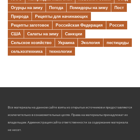
Огурцы на зиму
Погода
Помидоры на зиму
Пост
Природа
Рецепты для начинающих
Рецепты заготовок
Российская Федерация
Россия
США
Салаты на зиму
Санкции
Сельское хозяйство
Украина
Экология
пестициды
сельхозтехника
технологии
Все материалы на данном сайте взяты из открытых источников и предоставляются
исключительно в ознакомительных целях. Права на материалы принадлежат их
владельцам. Администрация сайта ответственности за содержание материала
не несет.