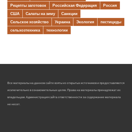
Рецепты заготовок
Российская Федерация
Россия
США
Салаты на зиму
Санкции
Сельское хозяйство
Украина
Экология
пестициды
сельхозтехника
технологии
Все материалы на данном сайте взяты из открытых источников и предоставляются
исключительно в ознакомительных целях. Права на материалы принадлежат их
владельцам. Администрация сайта ответственности за содержание материала
не несет.