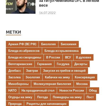
за титул чемпиона UFC в легком
весе
16.07.2022
МЕТКИ
Армия РФ (ВС РФ)
Биология
Биохимия
Блюда из абрикосов
Блюда из крыжовника
Блюда из смородины
В России
ВСУ
В духовке
Вегетарианские
Германия
Госдума
Десерты
Донбасс
Завтрак
Закуски из грибов и овощей
Засолка
Зоология
Кабачки на зиму
Консервация
Минобороны
Молекулярная биология
Москва
НАТО
На праздничный стол
Новости России
Обед
Огурцы на зиму
Погода
Помидоры на зиму
Пост
Природа
Рецепты для начинающих