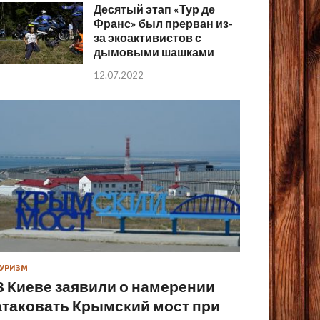
Десятый этап «Тур де
Франс» был прерван из-
за экоактивистов с
дымовыми шашками
12.07.2022
УРИЗМ
В Киеве заявили о намерении
атаковать Крымский мост при