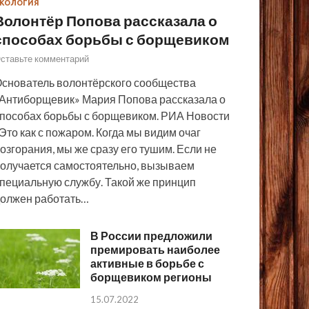
КОЛОГИЯ
Волонтёр Попова рассказала о
способах борьбы с борщевиком
ставьте комментарий
снователь волонтёрского сообщества
Антиборщевик» Мария Попова рассказала о
пособах борьбы с борщевиком. РИА Новости
Это как с пожаром. Когда мы видим очаг
озгорания, мы же сразу его тушим. Если не
олучается самостоятельно, вызываем
пециальную службу. Такой же принцип
олжен работать…
В России предложили
премировать наиболее
активные в борьбе с
борщевиком регионы
15.07.2022