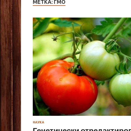
МЕТКА:
ГМО
НАУКА
Генетически отредактир