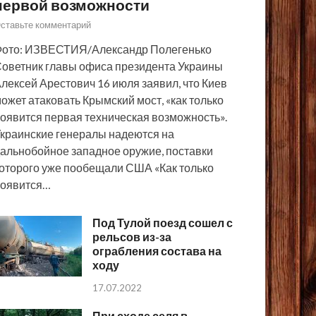
первой возможности
ставьте комментарий
ото: ИЗВЕСТИЯ/Александр Полегенько
оветник главы офиса президента Украины
лексей Арестович 16 июля заявил, что Киев
ожет атаковать Крымский мост, «как только
оявится первая техническая возможность».
краинские генералы надеются на
альнобойное западное оружие, поставки
оторого уже пообещали США «Как только
появится…
Под Тулой поезд сошел с
рельсов из-за
ограбления состава на
ходу
17.07.2022
При сходе селя в