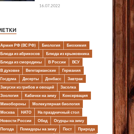
16.07.2022
МЕТКИ
Армия РФ (ВС РФ)
Биология
Биохимия
Блюда из абрикосов
Блюда из крыжовника
Блюда из смородины
В России
ВСУ
В духовке
Вегетарианские
Германия
Госдума
Десерты
Донбасс
Завтрак
Закуски из грибов и овощей
Засолка
Зоология
Кабачки на зиму
Консервация
Минобороны
Молекулярная биология
Москва
НАТО
На праздничный стол
Новости России
Обед
Огурцы на зиму
Погода
Помидоры на зиму
Пост
Природа