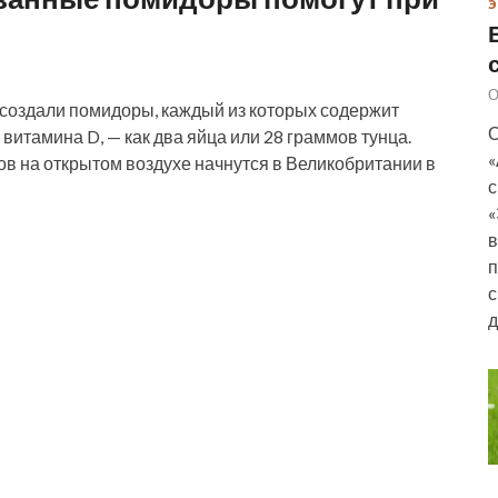
Э
О
создали помидоры, каждый из которых содержит
О
итамина D, — как два яйца или 28 граммов тунца.
«
в на открытом воздухе начнутся в Великобритании в
с
«
в
п
с
д