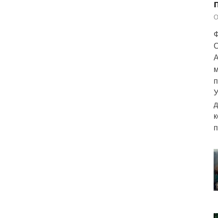
О
Ф
С
А
м
п
У
д
к