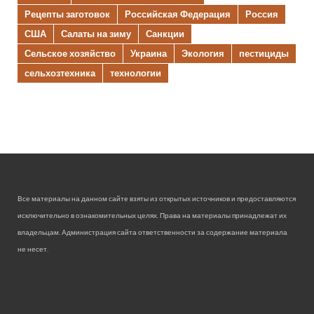
Рецепты заготовок
Российская Федерация
Россия
США
Салаты на зиму
Санкции
Сельское хозяйство
Украина
Экология
пестициды
сельхозтехника
технологии
Все материалы на данном сайте взяты из открытых источников и предоставляются
исключительно в ознакомительных целях. Права на материалы принадлежат их
владельцам. Администрация сайта ответственности за содержание материала
не несет.