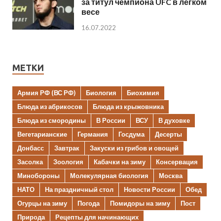
за титул чемпиона UFC в легком
весе
16.07.2022
МЕТКИ
Армия РФ (ВС РФ)
Биология
Биохимия
Блюда из абрикосов
Блюда из крыжовника
Блюда из смородины
В России
ВСУ
В духовке
Вегетарианские
Германия
Госдума
Десерты
Донбасс
Завтрак
Закуски из грибов и овощей
Засолка
Зоология
Кабачки на зиму
Консервация
Минобороны
Молекулярная биология
Москва
НАТО
На праздничный стол
Новости России
Обед
Огурцы на зиму
Погода
Помидоры на зиму
Пост
Природа
Рецепты для начинающих