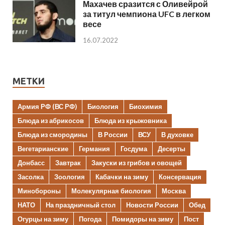
Махачев сразится с Оливейрой
за титул чемпиона UFC в легком
весе
16.07.2022
МЕТКИ
Армия РФ (ВС РФ)
Биология
Биохимия
Блюда из абрикосов
Блюда из крыжовника
Блюда из смородины
В России
ВСУ
В духовке
Вегетарианские
Германия
Госдума
Десерты
Донбасс
Завтрак
Закуски из грибов и овощей
Засолка
Зоология
Кабачки на зиму
Консервация
Минобороны
Молекулярная биология
Москва
НАТО
На праздничный стол
Новости России
Обед
Огурцы на зиму
Погода
Помидоры на зиму
Пост