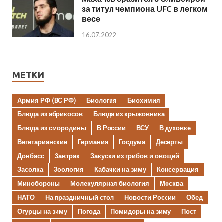
за титул чемпиона UFC в легком
весе
16.07.2022
МЕТКИ
Армия РФ (ВС РФ)
Биология
Биохимия
Блюда из абрикосов
Блюда из крыжовника
Блюда из смородины
В России
ВСУ
В духовке
Вегетарианские
Германия
Госдума
Десерты
Донбасс
Завтрак
Закуски из грибов и овощей
Засолка
Зоология
Кабачки на зиму
Консервация
Минобороны
Молекулярная биология
Москва
НАТО
На праздничный стол
Новости России
Обед
Огурцы на зиму
Погода
Помидоры на зиму
Пост