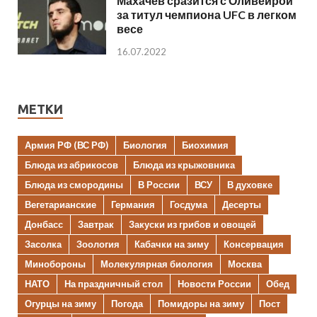
Махачев сразится с Оливейрой
за титул чемпиона UFC в легком
весе
16.07.2022
МЕТКИ
Армия РФ (ВС РФ)
Биология
Биохимия
Блюда из абрикосов
Блюда из крыжовника
Блюда из смородины
В России
ВСУ
В духовке
Вегетарианские
Германия
Госдума
Десерты
Донбасс
Завтрак
Закуски из грибов и овощей
Засолка
Зоология
Кабачки на зиму
Консервация
Минобороны
Молекулярная биология
Москва
НАТО
На праздничный стол
Новости России
Обед
Огурцы на зиму
Погода
Помидоры на зиму
Пост