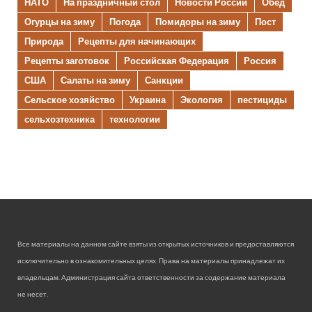
НАТО
На праздничный стол
Новости России
Обед
Огурцы на зиму
Погода
Помидоры на зиму
Пост
Природа
Рецепты для начинающих
Рецепты заготовок
Российская Федерация
Россия
США
Салаты на зиму
Санкции
Сельское хозяйство
Украина
Экология
пестициды
сельхозтехника
технологии
Все материалы на данном сайте взяты из открытых источников и предоставляются
исключительно в ознакомительных целях. Права на материалы принадлежат их
владельцам. Администрация сайта ответственности за содержание материала
не несет.