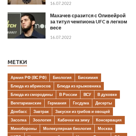
16.07.2022
Махачев сразится с Оливейрой
за титул чемпиона UFC в легком
весе
16.07.2022
МЕТКИ
Армия РФ (ВС РФ)
Биология
Биохимия
Блюда из абрикосов
Блюда из крыжовника
Блюда из смородины
В России
ВСУ
В духовке
Вегетарианские
Германия
Госдума
Десерты
Донбасс
Завтрак
Закуски из грибов и овощей
Засолка
Зоология
Кабачки на зиму
Консервация
Минобороны
Молекулярная биология
Москва