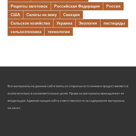
Рецепты заготовок
Российская Федерация
Россия
США
Салаты на зиму
Санкции
Сельское хозяйство
Украина
Экология
пестициды
сельхозтехника
технологии
Все материалы на данном сайте взяты из открытых источников и предоставляются
исключительно в ознакомительных целях. Права на материалы принадлежат их
владельцам. Администрация сайта ответственности за содержание материала
не несет.