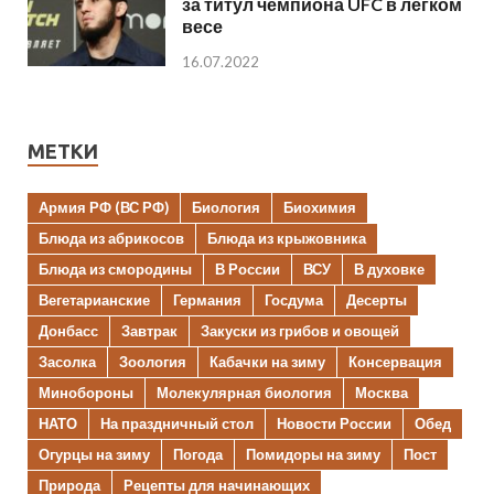
за титул чемпиона UFC в легком
весе
16.07.2022
МЕТКИ
Армия РФ (ВС РФ)
Биология
Биохимия
Блюда из абрикосов
Блюда из крыжовника
Блюда из смородины
В России
ВСУ
В духовке
Вегетарианские
Германия
Госдума
Десерты
Донбасс
Завтрак
Закуски из грибов и овощей
Засолка
Зоология
Кабачки на зиму
Консервация
Минобороны
Молекулярная биология
Москва
НАТО
На праздничный стол
Новости России
Обед
Огурцы на зиму
Погода
Помидоры на зиму
Пост
Природа
Рецепты для начинающих