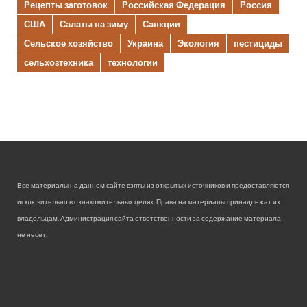
Рецепты заготовок
Российская Федерация
Россия
США
Салаты на зиму
Санкции
Сельское хозяйство
Украина
Экология
пестициды
сельхозтехника
технологии
Все материалы на данном сайте взяты из открытых источников и предоставляются
исключительно в ознакомительных целях. Права на материалы принадлежат их
владельцам. Администрация сайта ответственности за содержание материала
не несет.