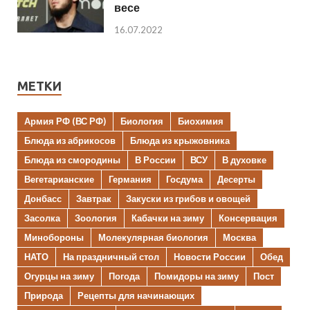
весе
16.07.2022
МЕТКИ
Армия РФ (ВС РФ)
Биология
Биохимия
Блюда из абрикосов
Блюда из крыжовника
Блюда из смородины
В России
ВСУ
В духовке
Вегетарианские
Германия
Госдума
Десерты
Донбасс
Завтрак
Закуски из грибов и овощей
Засолка
Зоология
Кабачки на зиму
Консервация
Минобороны
Молекулярная биология
Москва
НАТО
На праздничный стол
Новости России
Обед
Огурцы на зиму
Погода
Помидоры на зиму
Пост
Природа
Рецепты для начинающих