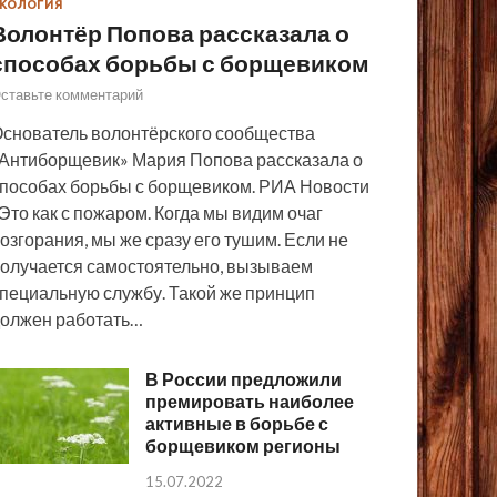
КОЛОГИЯ
Волонтёр Попова рассказала о
способах борьбы с борщевиком
ставьте комментарий
снователь волонтёрского сообщества
Антиборщевик» Мария Попова рассказала о
пособах борьбы с борщевиком. РИА Новости
Это как с пожаром. Когда мы видим очаг
озгорания, мы же сразу его тушим. Если не
олучается самостоятельно, вызываем
пециальную службу. Такой же принцип
олжен работать…
В России предложили
премировать наиболее
активные в борьбе с
борщевиком регионы
15.07.2022