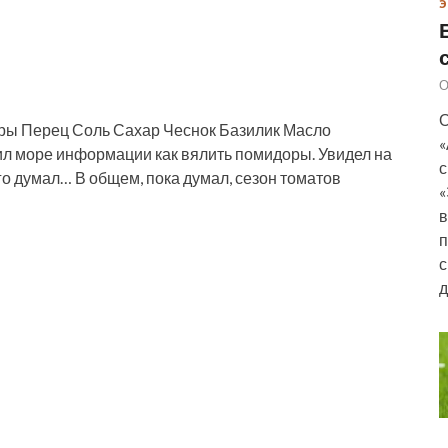
Э
О
О
ры Перец Соль Сахар Чеснок Базилик Масло
«
л море информации как вялить помидоры. Увидел на
с
о думал… В общем, пока думал, сезон томатов
«
в
п
с
д