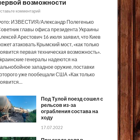
первой возможности
ставьте комментарий
ото: ИЗВЕСТИЯ/Александр Полегенько
оветник главы офиса президента Украины
лексей Арестович 16 июля заявил, что Киев
ожет атаковать Крымский мост, «как только
оявится первая техническая возможность».
краинские генералы надеются на
альнобойное западное оружие, поставки
оторого уже пообещали США «Как только
появится…
Под Тулой поезд сошел с
рельсов из-за
ограбления состава на
ходу
17.07.2022
При сходе селя в