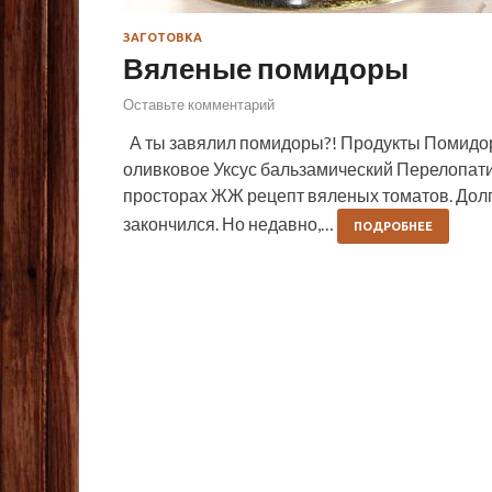
ЗАГОТОВКА
Вяленые помидоры
Оставьте комментарий
А ты завялил помидоры?! Продукты Помидо
оливковое Уксус бальзамический Перелопати
просторах ЖЖ рецепт вяленых томатов. Долг
закончился. Но недавно,…
ПОДРОБНЕЕ