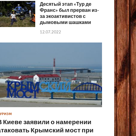
Десятый этап «Тур де
Франс» был прерван из-
за экоактивистов с
дымовыми шашками
12.07.2022
УРИЗМ
В Киеве заявили о намерении
атаковать Крымский мост при