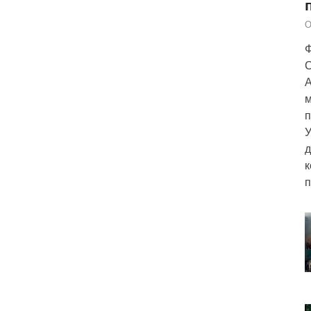
О
Ф
С
А
м
п
У
д
к