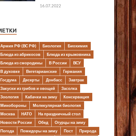
16.07.2022
МЕТКИ
Армия РФ (ВС РФ)
Биология
Биохимия
Блюда из абрикосов
Блюда из крыжовника
Блюда из смородины
В России
ВСУ
В духовке
Вегетарианские
Германия
Госдума
Десерты
Донбасс
Завтрак
Закуски из грибов и овощей
Засолка
Зоология
Кабачки на зиму
Консервация
Минобороны
Молекулярная биология
Москва
НАТО
На праздничный стол
Новости России
Обед
Огурцы на зиму
Погода
Помидоры на зиму
Пост
Природа