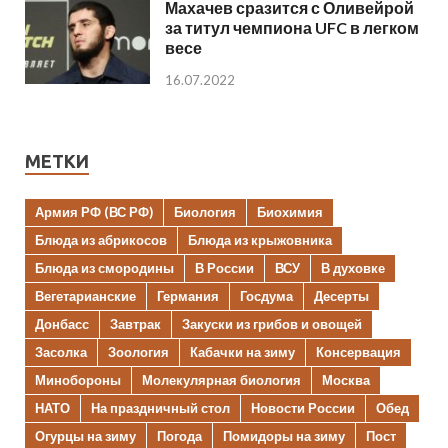
Махачев сразится с Оливейрой
за титул чемпиона UFC в легком
весе
16.07.2022
МЕТКИ
Армия РФ (ВС РФ)
Биология
Биохимия
Блюда из абрикосов
Блюда из крыжовника
Блюда из смородины
В России
ВСУ
В духовке
Вегетарианские
Германия
Госдума
Десерты
Донбасс
Завтрак
Закуски из грибов и овощей
Засолка
Зоология
Кабачки на зиму
Консервация
Минобороны
Молекулярная биология
Москва
НАТО
На праздничный стол
Новости России
Обед
Огурцы на зиму
Погода
Помидоры на зиму
Пост