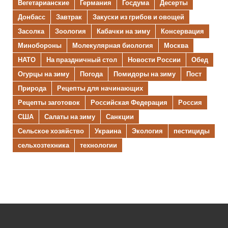
Вегетарианские
Германия
Госдума
Десерты
Донбасс
Завтрак
Закуски из грибов и овощей
Засолка
Зоология
Кабачки на зиму
Консервация
Минобороны
Молекулярная биология
Москва
НАТО
На праздничный стол
Новости России
Обед
Огурцы на зиму
Погода
Помидоры на зиму
Пост
Природа
Рецепты для начинающих
Рецепты заготовок
Российская Федерация
Россия
США
Салаты на зиму
Санкции
Сельское хозяйство
Украина
Экология
пестициды
сельхозтехника
технологии