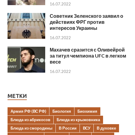
16.07.2022
Советник Зеленского заявил о
действиях ФРГ против
интересов Украины
16.07.2022
Махачев сразится с Оливейрой
за титул чемпиона UFC в легком
весе
16.07.2022
МЕТКИ
Армия РФ (ВС РФ)
Биология
Биохимия
Блюда из абрикосов
Блюда из крыжовника
Блюда из смородины
В России
ВСУ
В духовке