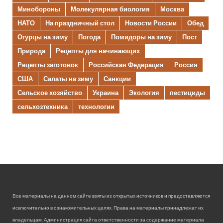
Минобороны
Молекулярная биология
Москва
НАТО
На праздничный стол
Новости России
Обед
Огурцы на зиму
Погода
Помидоры на зиму
Пост
Природа
Рецепты для начинающих
Рецепты заготовок
Российская Федерация
Россия
США
Салаты на зиму
Санкции
Сельское хозяйство
Украина
Экология
пестициды
сельхозтехника
технологии
Все материалы на данном сайте взяты из открытых источников и предоставляются
исключительно в ознакомительных целях. Права на материалы принадлежат их
владельцам. Администрация сайта ответственности за содержание материала