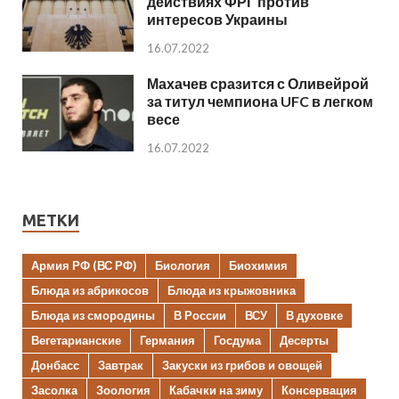
действиях ФРГ против
интересов Украины
16.07.2022
Махачев сразится с Оливейрой
за титул чемпиона UFC в легком
весе
16.07.2022
МЕТКИ
Армия РФ (ВС РФ)
Биология
Биохимия
Блюда из абрикосов
Блюда из крыжовника
Блюда из смородины
В России
ВСУ
В духовке
Вегетарианские
Германия
Госдума
Десерты
Донбасс
Завтрак
Закуски из грибов и овощей
Засолка
Зоология
Кабачки на зиму
Консервация