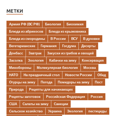
МЕТКИ
Армия РФ (ВС РФ)
Биология
Биохимия
Блюда из абрикосов
Блюда из крыжовника
Блюда из смородины
В России
ВСУ
В духовке
Вегетарианские
Германия
Госдума
Десерты
Донбасс
Завтрак
Закуски из грибов и овощей
Засолка
Зоология
Кабачки на зиму
Консервация
Минобороны
Молекулярная биология
Москва
НАТО
На праздничный стол
Новости России
Обед
Огурцы на зиму
Погода
Помидоры на зиму
Пост
Природа
Рецепты для начинающих
Рецепты заготовок
Российская Федерация
Россия
США
Салаты на зиму
Санкции
Сельское хозяйство
Украина
Экология
пестициды