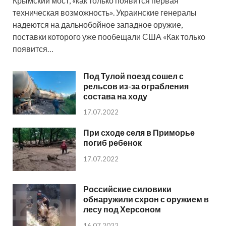
Крымский мост, «как только появится первая
техническая возможность». Украинские генералы
надеются на дальнобойное западное оружие,
поставки которого уже пообещали США «Как только
появится…
Под Тулой поезд сошел с
рельсов из-за ограбления
состава на ходу
17.07.2022
При сходе селя в Приморье
погиб ребенок
17.07.2022
Российские силовики
обнаружили схрон с оружием в
лесу под Херсоном
16.07.2022