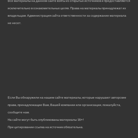
Все материалы на данном сайте взяты из открытых источников и предоставляются
исключительно в ознакомительных целях. Права на материалы принадлежат их
владельцам. Администрация сайта ответственности за содержание материала
не несет.
Если Вы обнаружили на нашем сайте материалы, которые нарушают авторские
права, принадлежащие Вам, Вашей компании или организации, пожалуйста,
сообщите нам.
На сайте могут быть опубликованы материалы 18+!
При цитировании ссылка на источник обязательна.