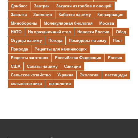
Донбасс
Завтрак
Закуски из грибов и овощей
Засолка
Зоология
Кабачки на зиму
Консервация
Минобороны
Молекулярная биология
Москва
НАТО
На праздничный стол
Новости России
Обед
Огурцы на зиму
Погода
Помидоры на зиму
Пост
Природа
Рецепты для начинающих
Рецепты заготовок
Российская Федерация
Россия
США
Салаты на зиму
Санкции
Сельское хозяйство
Украина
Экология
пестициды
сельхозтехника
технологии