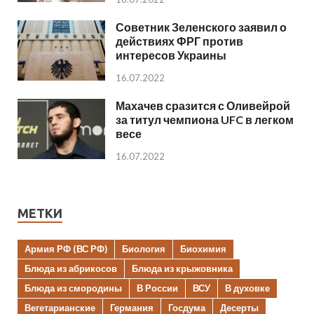
Советник Зеленского заявил о
действиях ФРГ против
интересов Украины
16.07.2022
Махачев сразится с Оливейрой
за титул чемпиона UFC в легком
весе
16.07.2022
МЕТКИ
Армия РФ (ВС РФ)
Биология
Биохимия
Блюда из абрикосов
Блюда из крыжовника
Блюда из смородины
В России
ВСУ
В духовке
Вегетарианские
Германия
Госдума
Десерты