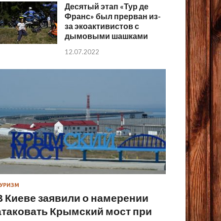
Десятый этап «Тур де
Франс» был прерван из-
за экоактивистов с
дымовыми шашками
12.07.2022
УРИЗМ
В Киеве заявили о намерении
атаковать Крымский мост при