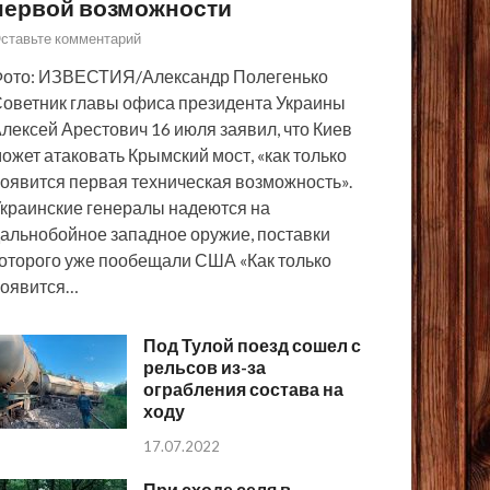
первой возможности
ставьте комментарий
ото: ИЗВЕСТИЯ/Александр Полегенько
оветник главы офиса президента Украины
лексей Арестович 16 июля заявил, что Киев
ожет атаковать Крымский мост, «как только
оявится первая техническая возможность».
краинские генералы надеются на
альнобойное западное оружие, поставки
оторого уже пообещали США «Как только
появится…
Под Тулой поезд сошел с
рельсов из-за
ограбления состава на
ходу
17.07.2022
При сходе селя в