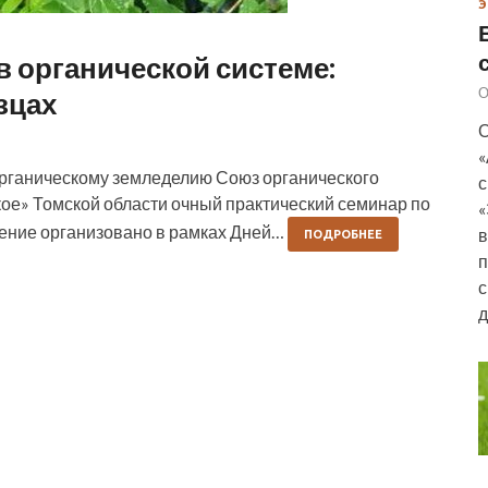
Э
 органической системе:
О
зцах
О
«
органическому земледелию Союз органического
с
ое» Томской области очный практический семинар по
«
чение организовано в рамках Дней…
в
ПОДРОБНЕЕ
п
с
д