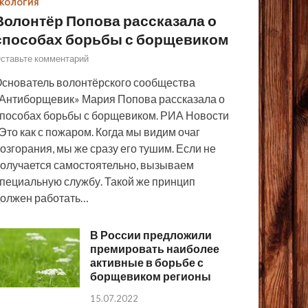
КОЛОГИЯ
Волонтёр Попова рассказала о
способах борьбы с борщевиком
ставьте комментарий
снователь волонтёрского сообщества
Антиборщевик» Мария Попова рассказала о
пособах борьбы с борщевиком. РИА Новости
Это как с пожаром. Когда мы видим очаг
озгорания, мы же сразу его тушим. Если не
олучается самостоятельно, вызываем
пециальную службу. Такой же принцип
олжен работать…
В России предложили
премировать наиболее
активные в борьбе с
борщевиком регионы
15.07.2022