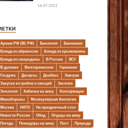
16.07.2022
МЕТКИ
Армия РФ (ВС РФ)
Биология
Биохимия
Блюда из абрикосов
Блюда из крыжовника
Блюда из смородины
В России
ВСУ
В духовке
Вегетарианские
Германия
Госдума
Десерты
Донбасс
Завтрак
Закуски из грибов и овощей
Засолка
Зоология
Кабачки на зиму
Консервация
Минобороны
Молекулярная биология
Москва
НАТО
На праздничный стол
Новости России
Обед
Огурцы на зиму
Погода
Помидоры на зиму
Пост
Природа