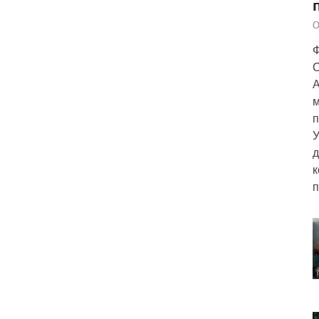
О
Ф
С
А
м
п
У
д
к