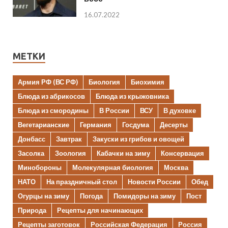
16.07.2022
МЕТКИ
Армия РФ (ВС РФ)
Биология
Биохимия
Блюда из абрикосов
Блюда из крыжовника
Блюда из смородины
В России
ВСУ
В духовке
Вегетарианские
Германия
Госдума
Десерты
Донбасс
Завтрак
Закуски из грибов и овощей
Засолка
Зоология
Кабачки на зиму
Консервация
Минобороны
Молекулярная биология
Москва
НАТО
На праздничный стол
Новости России
Обед
Огурцы на зиму
Погода
Помидоры на зиму
Пост
Природа
Рецепты для начинающих
Рецепты заготовок
Российская Федерация
Россия