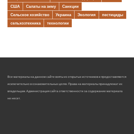
США
Салаты на зиму
Санкции
Сельское хозяйство
Украина
Экология
пестициды
сельхозтехника
технологии
Все материалы на данном сайте взяты из открытых источников и предоставляются
исключительно в ознакомительных целях. Права на материалы принадлежат их
владельцам. Администрация сайта ответственности за содержание материала
не несет.