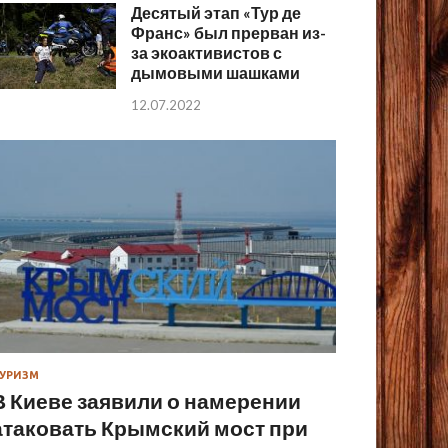
Десятый этап «Тур де
Франс» был прерван из-
за экоактивистов с
дымовыми шашками
12.07.2022
УРИЗМ
В Киеве заявили о намерении
атаковать Крымский мост при