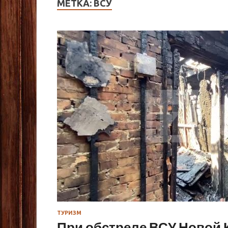
МЕТКА:
ВСУ
ТУРИЗМ
При обстреле ВСУ Новой 