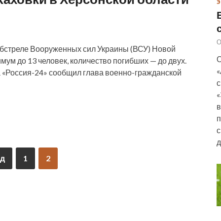
Э
О
бстреле Вооруженных сил Украины (ВСУ) Новой
О
мум до 13 человек, количество погибших — до двух.
«
ла «Россия-24» сообщил глава военно-гражданской
с
«
в
п
с
д
д
1
2