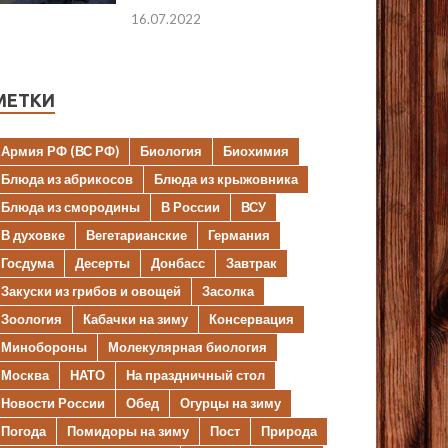
16.07.2022
МЕТКИ
Армия РФ (ВС РФ)
Биология
Биохимия
Блюда из абрикосов
Блюда из крыжовника
Блюда из смородины
В России
ВСУ
В духовке
Вегетарианские
Германия
Госдума
Десерты
Донбасс
Завтрак
Закуски из грибов и овощей
Засолка
Зоология
Кабачки на зиму
Консервация
Минобороны
Молекулярная биология
Москва
НАТО
На праздничный стол
Новости России
Обед
Огурцы на зиму
Погода
Помидоры на зиму
Пост
Природа