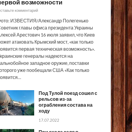
первой возможности
ставьте комментарий
ото: ИЗВЕСТИЯ/Александр Полегенько
оветник главы офиса президента Украины
лексей Арестович 16 июля заявил, что Киев
ожет атаковать Крымский мост, «как только
оявится первая техническая возможность».
краинские генералы надеются на
альнобойное западное оружие, поставки
оторого уже пообещали США «Как только
появится…
Под Тулой поезд сошел с
рельсов из-за
ограбления состава на
ходу
17.07.2022
При сходе селя в