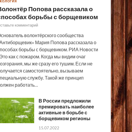
КОЛОГИЯ
Волонтёр Попова рассказала о
способах борьбы с борщевиком
ставьте комментарий
снователь волонтёрского сообщества
Антиборщевик» Мария Попова рассказала о
пособах борьбы с борщевиком. РИА Новости
Это как с пожаром. Когда мы видим очаг
озгорания, мы же сразу его тушим. Если не
олучается самостоятельно, вызываем
пециальную службу. Такой же принцип
олжен работать…
В России предложили
премировать наиболее
активные в борьбе с
борщевиком регионы
15.07.2022