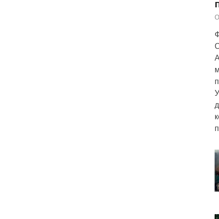
О
Ф
С
А
м
п
У
д
к