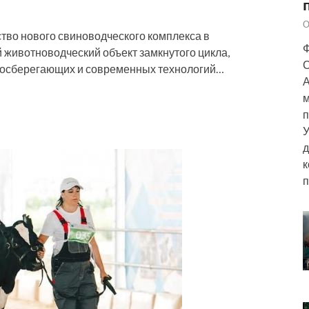
О
тво нового свиноводческого комплекса в
Ф
 животноводческий объект замкнутого цикла,
С
госберегающих и современных технологий…
А
м
п
У
д
к