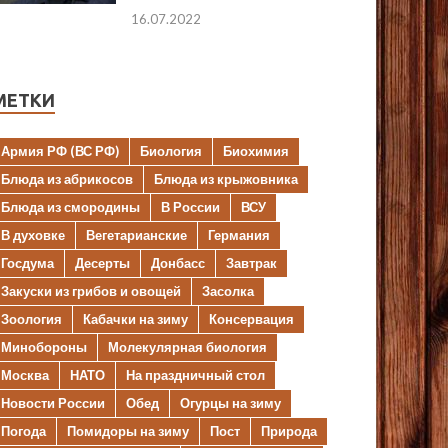
16.07.2022
МЕТКИ
Армия РФ (ВС РФ)
Биология
Биохимия
Блюда из абрикосов
Блюда из крыжовника
Блюда из смородины
В России
ВСУ
В духовке
Вегетарианские
Германия
Госдума
Десерты
Донбасс
Завтрак
Закуски из грибов и овощей
Засолка
Зоология
Кабачки на зиму
Консервация
Минобороны
Молекулярная биология
Москва
НАТО
На праздничный стол
Новости России
Обед
Огурцы на зиму
Погода
Помидоры на зиму
Пост
Природа