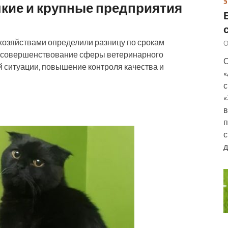
Э
кие и крупные предприятия
 хозяйствами определили разницу по срокам
О
а совершенствование сферы ветеринарного
О
й ситуации, повышение контроля качества и
«
с
«
в
п
с
д