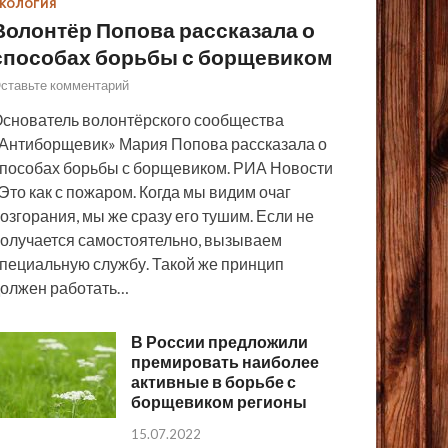
КОЛОГИЯ
Волонтёр Попова рассказала о
способах борьбы с борщевиком
ставьте комментарий
снователь волонтёрского сообщества
Антиборщевик» Мария Попова рассказала о
пособах борьбы с борщевиком. РИА Новости
Это как с пожаром. Когда мы видим очаг
озгорания, мы же сразу его тушим. Если не
олучается самостоятельно, вызываем
пециальную службу. Такой же принцип
олжен работать…
В России предложили
премировать наиболее
активные в борьбе с
борщевиком регионы
15.07.2022