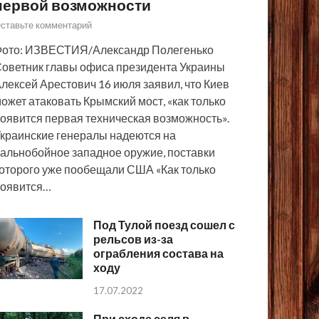
первой возможности
ставьте комментарий
ото: ИЗВЕСТИЯ/Александр Полегенько
оветник главы офиса президента Украины
лексей Арестович 16 июля заявил, что Киев
ожет атаковать Крымский мост, «как только
оявится первая техническая возможность».
краинские генералы надеются на
альнобойное западное оружие, поставки
оторого уже пообещали США «Как только
появится…
Под Тулой поезд сошел с
рельсов из-за
ограбления состава на
ходу
17.07.2022
При сходе селя в