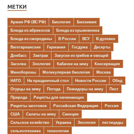
МЕТКИ
Армия РФ (ВС РФ)
Биология
Биохимия
Блюда из абрикосов
Блюда из крыжовника
Блюда из смородины
В России
ВСУ
В духовке
Вегетарианские
Германия
Госдума
Десерты
Донбасс
Завтрак
Закуски из грибов и овощей
Засолка
Зоология
Кабачки на зиму
Консервация
Минобороны
Молекулярная биология
Москва
НАТО
На праздничный стол
Новости России
Обед
Огурцы на зиму
Погода
Помидоры на зиму
Пост
Природа
Рецепты для начинающих
Рецепты заготовок
Российская Федерация
Россия
США
Салаты на зиму
Санкции
Сельское хозяйство
Украина
Экология
пестициды
сельхозтехника
технологии