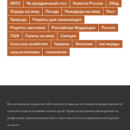
НАТО
На праздничный стол
Новости России
Обед
Огурцы на зиму
Погода
Помидоры на зиму
Пост
Природа
Рецепты для начинающих
Рецепты заготовок
Российская Федерация
Россия
США
Салаты на зиму
Санкции
Сельское хозяйство
Украина
Экология
пестициды
сельхозтехника
технологии
Все материалы на данном сайте взяты из открытых источников и предоставляются
исключительно в ознакомительных целях. Права на материалы принадлежат их
владельцам. Администрация сайта ответственности за содержание материала
не несет.