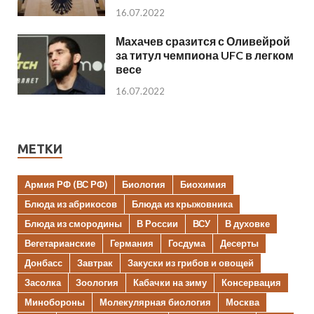
16.07.2022
Махачев сразится с Оливейрой
за титул чемпиона UFC в легком
весе
16.07.2022
МЕТКИ
Армия РФ (ВС РФ)
Биология
Биохимия
Блюда из абрикосов
Блюда из крыжовника
Блюда из смородины
В России
ВСУ
В духовке
Вегетарианские
Германия
Госдума
Десерты
Донбасс
Завтрак
Закуски из грибов и овощей
Засолка
Зоология
Кабачки на зиму
Консервация
Минобороны
Молекулярная биология
Москва