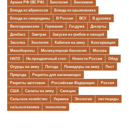
Армия РФ (ВС РФ)
Биология
Биохимия
Блюда из абрикосов
Блюда из крыжовника
Блюда из смородины
В России
ВСУ
В духовке
Вегетарианские
Германия
Госдума
Десерты
Донбасс
Завтрак
Закуски из грибов и овощей
Засолка
Зоология
Кабачки на зиму
Консервация
Минобороны
Молекулярная биология
Москва
НАТО
На праздничный стол
Новости России
Обед
Огурцы на зиму
Погода
Помидоры на зиму
Пост
Природа
Рецепты для начинающих
Рецепты заготовок
Российская Федерация
Россия
США
Салаты на зиму
Санкции
Сельское хозяйство
Украина
Экология
пестициды
сельхозтехника
технологии