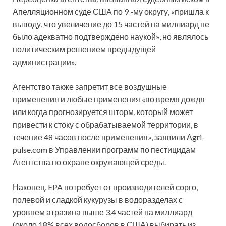
Апелляционном суде США по 9 -му округу, «пришла к
выводу, что увеличение до 15 частей на миллиард не
было адекватно подтверждено наукой», но являлось
политическим решением предыдущей
администрации».
Агентство также запретит все воздушные
применения и любые применения «во время дождя
или когда прогнозируется шторм, который может
привести к стоку с обрабатываемой территории, в
течение 48 часов после применения», заявили Аgri-
pulse.com в Управлении программ по пестицидам
Агентства по охране окружающей среды.
Наконец, EPA потребует от производителей сорго,
полевой и сладкой кукурузы в водоразделах с
уровнем атразина выше 3,4 частей на миллиард
(около 18% всех водосборов в США) выбирать из