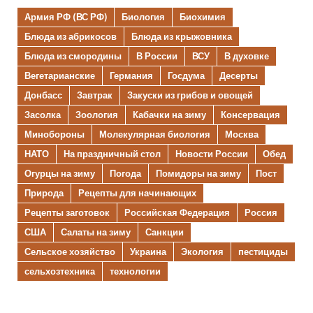
Армия РФ (ВС РФ)
Биология
Биохимия
Блюда из абрикосов
Блюда из крыжовника
Блюда из смородины
В России
ВСУ
В духовке
Вегетарианские
Германия
Госдума
Десерты
Донбасс
Завтрак
Закуски из грибов и овощей
Засолка
Зоология
Кабачки на зиму
Консервация
Минобороны
Молекулярная биология
Москва
НАТО
На праздничный стол
Новости России
Обед
Огурцы на зиму
Погода
Помидоры на зиму
Пост
Природа
Рецепты для начинающих
Рецепты заготовок
Российская Федерация
Россия
США
Салаты на зиму
Санкции
Сельское хозяйство
Украина
Экология
пестициды
сельхозтехника
технологии