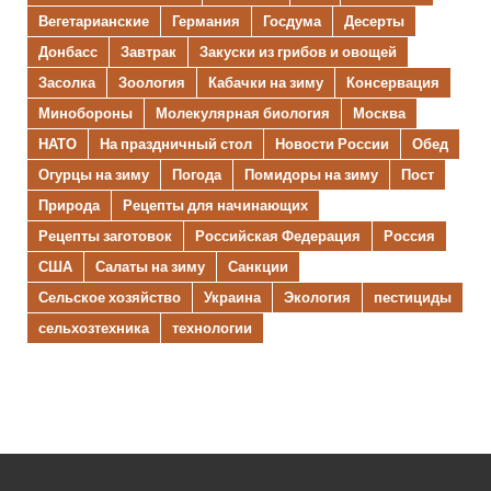
Вегетарианские
Германия
Госдума
Десерты
Донбасс
Завтрак
Закуски из грибов и овощей
Засолка
Зоология
Кабачки на зиму
Консервация
Минобороны
Молекулярная биология
Москва
НАТО
На праздничный стол
Новости России
Обед
Огурцы на зиму
Погода
Помидоры на зиму
Пост
Природа
Рецепты для начинающих
Рецепты заготовок
Российская Федерация
Россия
США
Салаты на зиму
Санкции
Сельское хозяйство
Украина
Экология
пестициды
сельхозтехника
технологии