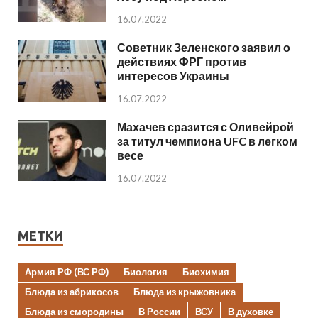
16.07.2022
Советник Зеленского заявил о
действиях ФРГ против
интересов Украины
16.07.2022
Махачев сразится с Оливейрой
за титул чемпиона UFC в легком
весе
16.07.2022
МЕТКИ
Армия РФ (ВС РФ)
Биология
Биохимия
Блюда из абрикосов
Блюда из крыжовника
Блюда из смородины
В России
ВСУ
В духовке