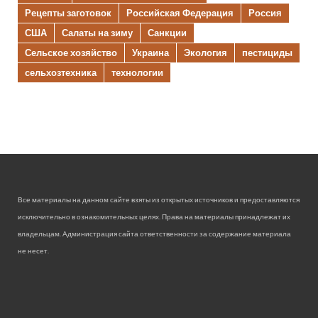
Рецепты заготовок
Российская Федерация
Россия
США
Салаты на зиму
Санкции
Сельское хозяйство
Украина
Экология
пестициды
сельхозтехника
технологии
Все материалы на данном сайте взяты из открытых источников и предоставляются
исключительно в ознакомительных целях. Права на материалы принадлежат их
владельцам. Администрация сайта ответственности за содержание материала
не несет.