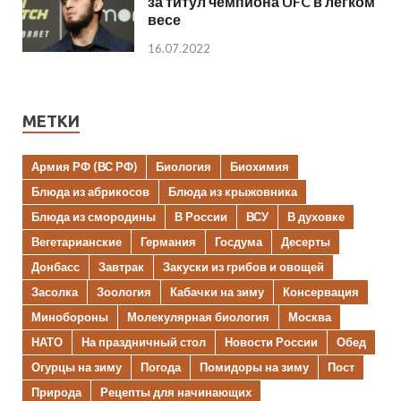
за титул чемпиона UFC в легком
весе
16.07.2022
МЕТКИ
Армия РФ (ВС РФ)
Биология
Биохимия
Блюда из абрикосов
Блюда из крыжовника
Блюда из смородины
В России
ВСУ
В духовке
Вегетарианские
Германия
Госдума
Десерты
Донбасс
Завтрак
Закуски из грибов и овощей
Засолка
Зоология
Кабачки на зиму
Консервация
Минобороны
Молекулярная биология
Москва
НАТО
На праздничный стол
Новости России
Обед
Огурцы на зиму
Погода
Помидоры на зиму
Пост
Природа
Рецепты для начинающих