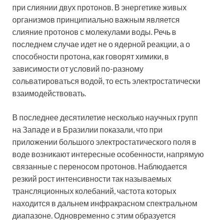
при слиянии двух протонов. В энергетике живых
организмов принципиально важным является
слияние протонов с молекулами воды. Речь в
последнем случае идет не о ядерной реакции, а о
способности протона, как говорят химики, в
зависимости от условий по-разному
сольватироваться водой, то есть электростатически
взаимодействовать.
В последнее десятилетие несколько научных групп
на Западе и в Бразилии показали, что при
приложении большого электростатического поля в
воде возникают интересные особенности, напрямую
связанные с переносом протонов. Наблюдается
резкий рост интенсивности так называемых
трансляционных колебаний, частота которых
находится в дальнем инфракрасном спектральном
диапазоне. Одновременно с этим образуется