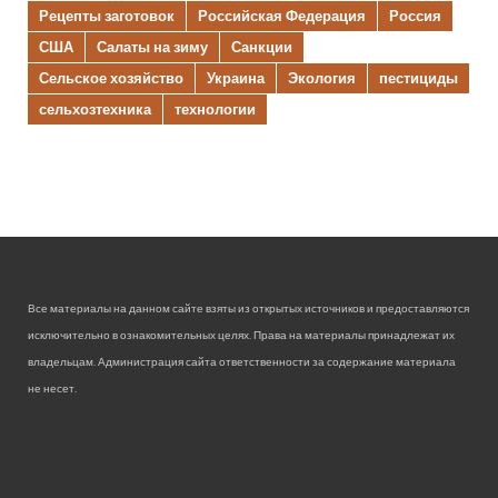
Рецепты заготовок
Российская Федерация
Россия
США
Салаты на зиму
Санкции
Сельское хозяйство
Украина
Экология
пестициды
сельхозтехника
технологии
Все материалы на данном сайте взяты из открытых источников и предоставляются
исключительно в ознакомительных целях. Права на материалы принадлежат их
владельцам. Администрация сайта ответственности за содержание материала
не несет.