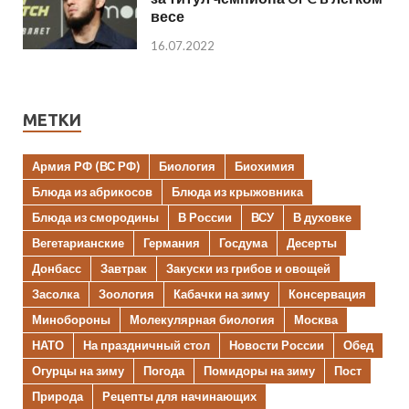
весе
16.07.2022
МЕТКИ
Армия РФ (ВС РФ)
Биология
Биохимия
Блюда из абрикосов
Блюда из крыжовника
Блюда из смородины
В России
ВСУ
В духовке
Вегетарианские
Германия
Госдума
Десерты
Донбасс
Завтрак
Закуски из грибов и овощей
Засолка
Зоология
Кабачки на зиму
Консервация
Минобороны
Молекулярная биология
Москва
НАТО
На праздничный стол
Новости России
Обед
Огурцы на зиму
Погода
Помидоры на зиму
Пост
Природа
Рецепты для начинающих