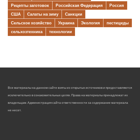
Рецепты заготовок
Российская Федерация
Россия
США
Салаты на зиму
Санкции
Сельское хозяйство
Украина
Экология
пестициды
сельхозтехника
технологии
Все материалы на данном сайте взяты из открытых источников и предоставляются
исключительно в ознакомительных целях. Права на материалы принадлежат их
владельцам. Администрация сайта ответственности за содержание материала
не несет.