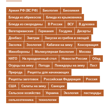
Армия РФ (ВС РФ)
Биология
Биохимия
Блюда из абрикосов
Блюда из крыжовника
Блюда из смородины
В России
ВСУ
В духовке
Вегетарианские
Германия
Госдума
Десерты
Донбасс
Завтрак
Закуски из грибов и овощей
Засолка
Зоология
Кабачки на зиму
Консервация
Минобороны
Молекулярная биология
Москва
НАТО
На праздничный стол
Новости России
Обед
Огурцы на зиму
Погода
Помидоры на зиму
Пост
Природа
Рецепты для начинающих
Рецепты заготовок
Российская Федерация
Россия
США
Салаты на зиму
Санкции
Сельское хозяйство
Украина
Экология
пестициды
сельхозтехника
технологии