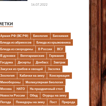
16.07.2022
МЕТКИ
Армия РФ (ВС РФ)
Биология
Биохимия
Блюда из абрикосов
Блюда из крыжовника
Блюда из смородины
В России
ВСУ
В духовке
Вегетарианские
Германия
Госдума
Десерты
Донбасс
Завтрак
Закуски из грибов и овощей
Засолка
Зоология
Кабачки на зиму
Консервация
Минобороны
Молекулярная биология
Москва
НАТО
На праздничный стол
Новости России
Обед
Огурцы на зиму
Погода
Помидоры на зиму
Пост
Природа