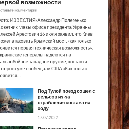
первой возможности
ставьте комментарий
ото: ИЗВЕСТИЯ/Александр Полегенько
оветник главы офиса президента Украины
лексей Арестович 16 июля заявил, что Киев
ожет атаковать Крымский мост, «как только
оявится первая техническая возможность».
краинские генералы надеются на
альнобойное западное оружие, поставки
оторого уже пообещали США «Как только
появится…
Под Тулой поезд сошел с
рельсов из-за
ограбления состава на
ходу
17.07.2022
При сходе селя в