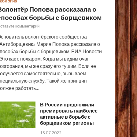
КОЛОГИЯ
Волонтёр Попова рассказала о
способах борьбы с борщевиком
ставьте комментарий
снователь волонтёрского сообщества
Антиборщевик» Мария Попова рассказала о
пособах борьбы с борщевиком. РИА Новости
Это как с пожаром. Когда мы видим очаг
озгорания, мы же сразу его тушим. Если не
олучается самостоятельно, вызываем
пециальную службу. Такой же принцип
олжен работать…
В России предложили
премировать наиболее
активные в борьбе с
борщевиком регионы
15.07.2022