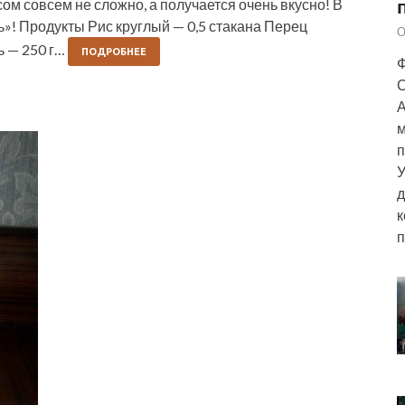
м совсем не сложно, а получается очень вкусно! В
»! Продукты Рис круглый — 0,5 стакана Перец
О
ь — 250 г…
ПОДРОБНЕЕ
Ф
С
А
м
п
У
д
к