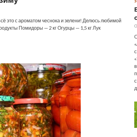
Э
всё это с ароматом чеснока и зелени! Делюсь любимой
О
Продукты Помидоры — 2 кг Огурцы — 1,5 кг Лук
О
«
с
«
в
п
с
д