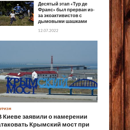
Десятый этап «Тур де
Франс» был прерван из-
за экоактивистов с
дымовыми шашками
12.07.2022
УРИЗМ
В Киеве заявили о намерении
атаковать Крымский мост при