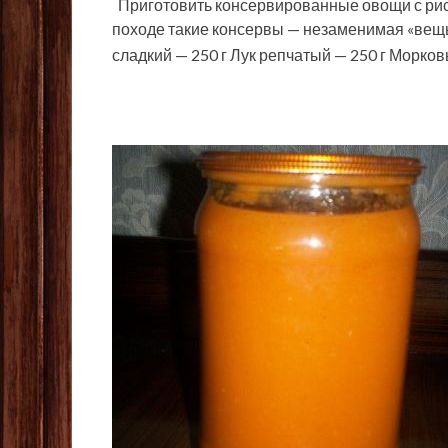
Приготовить консервированные овощи с рисо
походе такие консервы — незаменимая «вещь
сладкий — 250 г Лук репчатый — 250 г Морков