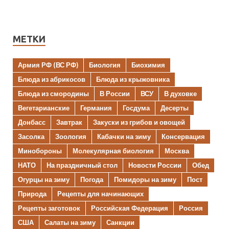
МЕТКИ
Армия РФ (ВС РФ)
Биология
Биохимия
Блюда из абрикосов
Блюда из крыжовника
Блюда из смородины
В России
ВСУ
В духовке
Вегетарианские
Германия
Госдума
Десерты
Донбасс
Завтрак
Закуски из грибов и овощей
Засолка
Зоология
Кабачки на зиму
Консервация
Минобороны
Молекулярная биология
Москва
НАТО
На праздничный стол
Новости России
Обед
Огурцы на зиму
Погода
Помидоры на зиму
Пост
Природа
Рецепты для начинающих
Рецепты заготовок
Российская Федерация
Россия
США
Салаты на зиму
Санкции