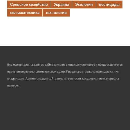
Сельское хозяйство
Украина
Экология
пестициды
сельхозтехника
технологии
Все материалы на данном сайте взяты из открытых источников и предоставляются
исключительно в ознакомительных целях. Права на материалы принадлежат их
владельцам. Администрация сайта ответственности за содержание материала
не несет.