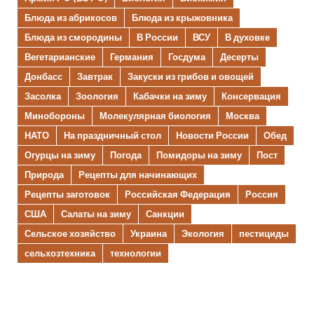
Блюда из абрикосов
Блюда из крыжовника
Блюда из смородины
В России
ВСУ
В духовке
Вегетарианские
Германия
Госдума
Десерты
Донбасс
Завтрак
Закуски из грибов и овощей
Засолка
Зоология
Кабачки на зиму
Консервация
Минобороны
Молекулярная биология
Москва
НАТО
На праздничный стол
Новости России
Обед
Огурцы на зиму
Погода
Помидоры на зиму
Пост
Природа
Рецепты для начинающих
Рецепты заготовок
Российская Федерация
Россия
США
Салаты на зиму
Санкции
Сельское хозяйство
Украина
Экология
пестициды
сельхозтехника
технологии