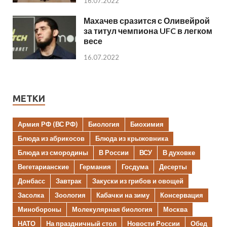
16.07.2022
Махачев сразится с Оливейрой
за титул чемпиона UFC в легком
весе
16.07.2022
МЕТКИ
Армия РФ (ВС РФ)
Биология
Биохимия
Блюда из абрикосов
Блюда из крыжовника
Блюда из смородины
В России
ВСУ
В духовке
Вегетарианские
Германия
Госдума
Десерты
Донбасс
Завтрак
Закуски из грибов и овощей
Засолка
Зоология
Кабачки на зиму
Консервация
Минобороны
Молекулярная биология
Москва
НАТО
На праздничный стол
Новости России
Обед