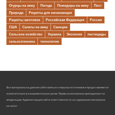
Огурцы на зиму
Погода
Помидоры на зиму
Пост
Природа
Рецепты для начинающих
Рецепты заготовок
Российская Федерация
Россия
США
Салаты на зиму
Санкции
Сельское хозяйство
Украина
Экология
пестициды
сельхозтехника
технологии
Все материалы на данном сайте взяты из открытых источников и предоставляются
исключительно в ознакомительных целях. Права на материалы принадлежат их
владельцам. Администрация сайта ответственности за содержание материала
не несет.