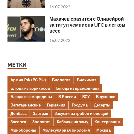
16.07.2022
Махачев сразится с Оливейрой
за титул чемпиона UFC в легком
весе
16.07.2022
МЕТКИ
Армия РФ (ВС РФ)
Биология
Биохимия
Блюда из абрикосов
Блюда из крыжовника
Блюда из смородины
В России
ВСУ
В духовке
Вегетарианские
Германия
Госдума
Десерты
Донбасс
Завтрак
Закуски из грибов и овощей
Засолка
Зоология
Кабачки на зиму
Консервация
Минобороны
Молекулярная биология
Москва