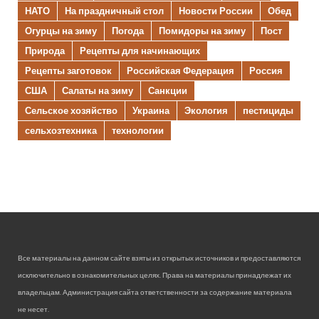
НАТО
На праздничный стол
Новости России
Обед
Огурцы на зиму
Погода
Помидоры на зиму
Пост
Природа
Рецепты для начинающих
Рецепты заготовок
Российская Федерация
Россия
США
Салаты на зиму
Санкции
Сельское хозяйство
Украина
Экология
пестициды
сельхозтехника
технологии
Все материалы на данном сайте взяты из открытых источников и предоставляются
исключительно в ознакомительных целях. Права на материалы принадлежат их
владельцам. Администрация сайта ответственности за содержание материала
не несет.