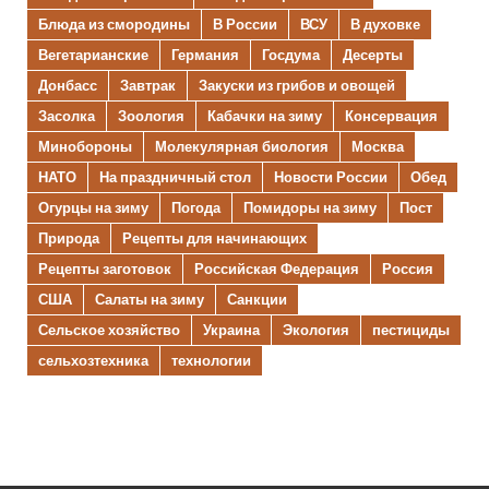
Блюда из смородины
В России
ВСУ
В духовке
Вегетарианские
Германия
Госдума
Десерты
Донбасс
Завтрак
Закуски из грибов и овощей
Засолка
Зоология
Кабачки на зиму
Консервация
Минобороны
Молекулярная биология
Москва
НАТО
На праздничный стол
Новости России
Обед
Огурцы на зиму
Погода
Помидоры на зиму
Пост
Природа
Рецепты для начинающих
Рецепты заготовок
Российская Федерация
Россия
США
Салаты на зиму
Санкции
Сельское хозяйство
Украина
Экология
пестициды
сельхозтехника
технологии