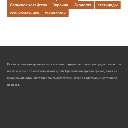
Сельское хозяйство
Украина
Экология
пестициды
сельхозтехника
технологии
Все материалы на данном сайте взяты из открытых источников и предоставляются
исключительно в ознакомительных целях. Права на материалы принадлежат их
владельцам. Администрация сайта ответственности за содержание материала
не несет.