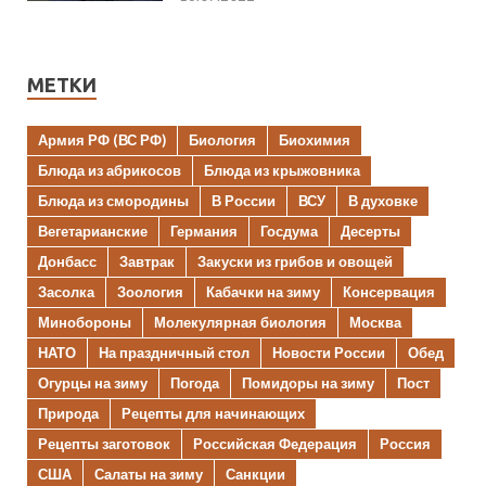
МЕТКИ
Армия РФ (ВС РФ)
Биология
Биохимия
Блюда из абрикосов
Блюда из крыжовника
Блюда из смородины
В России
ВСУ
В духовке
Вегетарианские
Германия
Госдума
Десерты
Донбасс
Завтрак
Закуски из грибов и овощей
Засолка
Зоология
Кабачки на зиму
Консервация
Минобороны
Молекулярная биология
Москва
НАТО
На праздничный стол
Новости России
Обед
Огурцы на зиму
Погода
Помидоры на зиму
Пост
Природа
Рецепты для начинающих
Рецепты заготовок
Российская Федерация
Россия
США
Салаты на зиму
Санкции