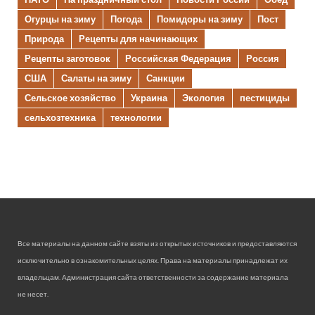
Огурцы на зиму
Погода
Помидоры на зиму
Пост
Природа
Рецепты для начинающих
Рецепты заготовок
Российская Федерация
Россия
США
Салаты на зиму
Санкции
Сельское хозяйство
Украина
Экология
пестициды
сельхозтехника
технологии
Все материалы на данном сайте взяты из открытых источников и предоставляются
исключительно в ознакомительных целях. Права на материалы принадлежат их
владельцам. Администрация сайта ответственности за содержание материала
не несет.