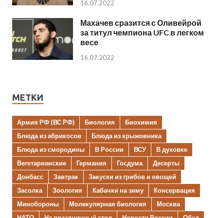
16.07.2022
Махачев сразится с Оливейрой
за титул чемпиона UFC в легком
весе
16.07.2022
МЕТКИ
Армия РФ (ВС РФ)
Биология
Биохимия
Блюда из абрикосов
Блюда из крыжовника
Блюда из смородины
В России
ВСУ
В духовке
Вегетарианские
Германия
Госдума
Десерты
Донбасс
Завтрак
Закуски из грибов и овощей
Засолка
Зоология
Кабачки на зиму
Консервация
Минобороны
Молекулярная биология
Москва
НАТО
На праздничный стол
Новости России
Обед