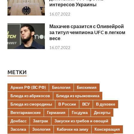
интересов Украины
16.07.2022
Махачев сразится с Оливейрой
за титул чемпиона UFC в легком
весе
16.07.2022
МЕТКИ
Армия РФ (ВС РФ)
Биология
Биохимия
Блюда из абрикосов
Блюда из крыжовника
Блюда из смородины
В России
ВСУ
В духовке
Вегетарианские
Германия
Госдума
Десерты
Донбасс
Завтрак
Закуски из грибов и овощей
Засолка
Зоология
Кабачки на зиму
Консервация