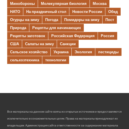
Минобороны
Молекулярная биология
Москва
НАТО
На праздничный стол
Новости России
Обед
Огурцы на зиму
Погода
Помидоры на зиму
Пост
Природа
Рецепты для начинающих
Рецепты заготовок
Российская Федерация
Россия
США
Салаты на зиму
Санкции
Сельское хозяйство
Украина
Экология
пестициды
сельхозтехника
технологии
Все материалы на данном сайте взяты из открытых источников и предоставляются
исключительно в ознакомительных целях. Права на материалы принадлежат их
владельцам. Администрация сайта ответственности за содержание материала