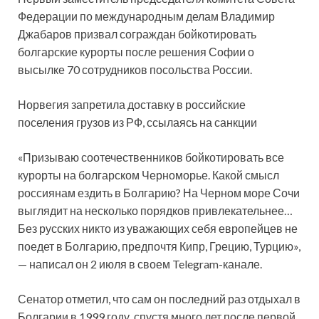
Федерации по международным делам Владимир
Джабаров призвал сограждан бойкотировать
болгарские курорты после решения Софии о
высылке 70 сотрудников посольства России.
Норвегия запретила доставку в российские
поселения грузов из РФ, ссылаясь на санкции
«Призываю соотечественников бойкотировать все
курорты на болгарском Черноморье. Какой смысл
россиянам ездить в Болгарию? На Черном море Сочи
выглядит на несколько порядков привлекательнее…
Без русских никто из уважающих себя европейцев не
поедет в Болгарию, предпочтя Кипр, Грецию, Турцию»,
— написал он 2 июля в своем Telegram-канале.
Сенатор отметил, что сам он последний раз отдыхал в
Болгарии в 1999 году, спустя много лет после первой,