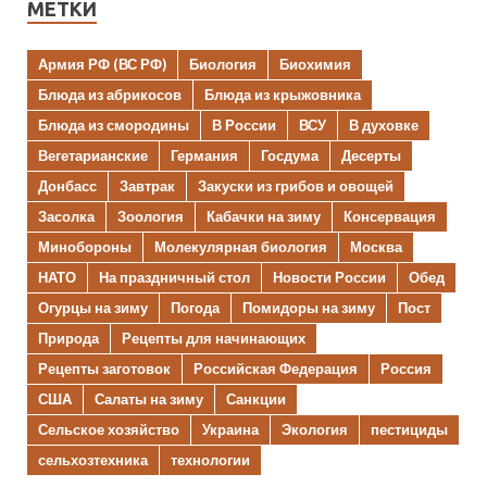
МЕТКИ
Армия РФ (ВС РФ)
Биология
Биохимия
Блюда из абрикосов
Блюда из крыжовника
Блюда из смородины
В России
ВСУ
В духовке
Вегетарианские
Германия
Госдума
Десерты
Донбасс
Завтрак
Закуски из грибов и овощей
Засолка
Зоология
Кабачки на зиму
Консервация
Минобороны
Молекулярная биология
Москва
НАТО
На праздничный стол
Новости России
Обед
Огурцы на зиму
Погода
Помидоры на зиму
Пост
Природа
Рецепты для начинающих
Рецепты заготовок
Российская Федерация
Россия
США
Салаты на зиму
Санкции
Сельское хозяйство
Украина
Экология
пестициды
сельхозтехника
технологии