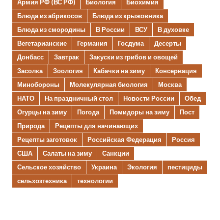
Армия РФ (ВС РФ)
Биология
Биохимия
Блюда из абрикосов
Блюда из крыжовника
Блюда из смородины
В России
ВСУ
В духовке
Вегетарианские
Германия
Госдума
Десерты
Донбасс
Завтрак
Закуски из грибов и овощей
Засолка
Зоология
Кабачки на зиму
Консервация
Минобороны
Молекулярная биология
Москва
НАТО
На праздничный стол
Новости России
Обед
Огурцы на зиму
Погода
Помидоры на зиму
Пост
Природа
Рецепты для начинающих
Рецепты заготовок
Российская Федерация
Россия
США
Салаты на зиму
Санкции
Сельское хозяйство
Украина
Экология
пестициды
сельхозтехника
технологии