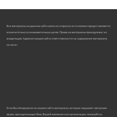
Все материалы на данном сайте взяты из открытых источников и предоставляются
исключительно в ознакомительных целях. Права на материалы принадлежат их
владельцам. Администрация сайта ответственности за содержание материала
не несет.
Если Вы обнаружили на нашем сайте материалы, которые нарушают авторские
права, принадлежащие Вам, Вашей компании или организации, пожалуйста,