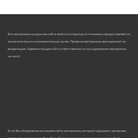
Все материалы на данном сайте взяты из открытых источников и предоставляются
исключительно в ознакомительных целях. Права на материалы принадлежат их
владельцам. Администрация сайта ответственности за содержание материала
не несет.
Если Вы обнаружили на нашем сайте материалы, которые нарушают авторские
права, принадлежащие Вам, Вашей компании или организации, пожалуйста,