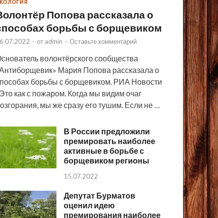
КОЛОГИЯ
Волонтёр Попова рассказала о
способах борьбы с борщевиком
6.07.2022
-
от
admin
-
Оставьте комментарий
снователь волонтёрского сообщества
Антиборщевик» Мария Попова рассказала о
пособах борьбы с борщевиком. РИА Новости
Это как с пожаром. Когда мы видим очаг
озгорания, мы же сразу его тушим. Если не …
В России предложили
премировать наиболее
активные в борьбе с
борщевиком регионы
15.07.2022
Депутат Бурматов
оценил идею
премирования наиболее