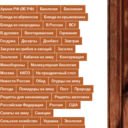
Армия РФ (ВС РФ)
Биология
Биохимия
Блюда из абрикосов
Блюда из крыжовника
Блюда из смородины
В России
ВСУ
В духовке
Вегетарианские
Германия
Госдума
Десерты
Донбасс
Завтрак
Закуски из грибов и овощей
Засолка
Зоология
Кабачки на зиму
Консервация
Минобороны
Молекулярная биология
Москва
НАТО
На праздничный стол
Новости России
Обед
Огурцы на зиму
Погода
Помидоры на зиму
Пост
Природа
Рецепты для начинающих
Рецепты заготовок
Российская Федерация
Россия
США
Салаты на зиму
Санкции
Сельское хозяйство
Украина
Экология