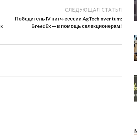
СЛЕДУЮЩАЯ СТАТЬЯ
Победитель IV питч-сессии AgTechInventum:
ек
BreedEx — в помощь селекционерам!