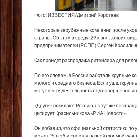
Фото: ИЗВЕСТИЯ/Дмитрий Коротаев
Некоторые зарубежные компании после ухода
страны. Об этом в среду, 29 июня, заявил в
предпринимателей (РСПП) Сергей Красильн
Как пройдет распродажа ритейлера для рядо
По его словам, в России работали крупные 
малого и среднего бизнеса. Если ушел крупны
могут вести деятельность под совершенно и
«Другие покидают Россию, но тут же возвращ
цитирует Красильникова «РИА Новости».
Он добавил, что официальной статистики по у
может. Это объясняется разной формой участ