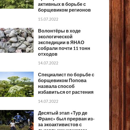
активных в борьбе с
борщевиком регионов
15.07.2022
Волонтёры в ходе
экологической
экспедиции в ЯНАО
собрали почти 11 тонн
отходов
14.07.2022
Специалист по борьбе с
борщевиком Попова
назвала способ
избавиться от растения
14.07.2022
Десятый этап «Тур де
Франс» был прерван из-
за экоактивистов с