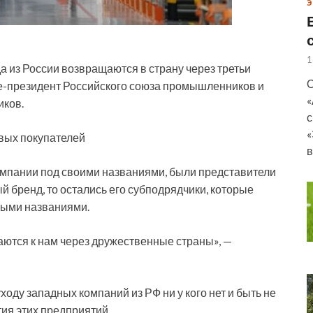
Э
1
 из России возвращаются в страну через третьи
О
ице-президент Российского союза промышленников и
«
иков.
с
«
вых покупателей
в
компании под своими названиями, были представители
й бренд, то остались его субподрядчики, которые
ными названиями.
аются к нам через дружественные страны», —
ходу западных компаний из РФ ни у кого нет и быть не
ия этих предприятий.