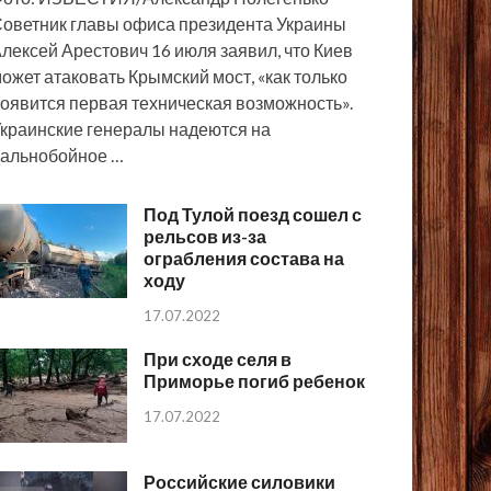
оветник главы офиса президента Украины
лексей Арестович 16 июля заявил, что Киев
ожет атаковать Крымский мост, «как только
оявится первая техническая возможность».
краинские генералы надеются на
альнобойное …
Под Тулой поезд сошел с
рельсов из-за
ограбления состава на
ходу
17.07.2022
При сходе селя в
Приморье погиб ребенок
17.07.2022
Российские силовики