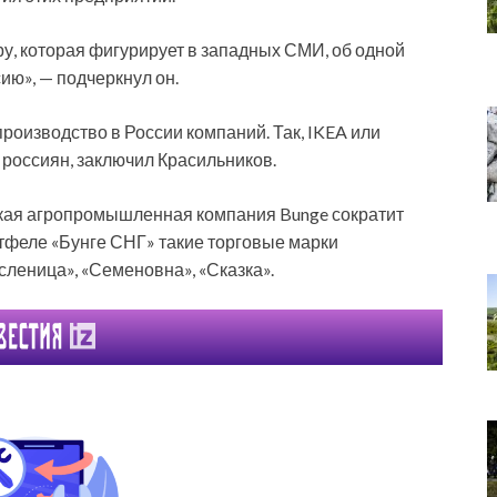
у, которая фигурирует в западных СМИ, об одной
ию», — подчеркнул он.
оизводство в России компаний. Так, IKEA или
 россиян, заключил Красильников.
нская агропромышленная компания Bunge сократит
ртфеле «Бунге СНГ» такие торговые марки
асленица», «Семеновна», «Сказка».