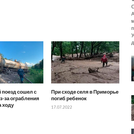
С
А
м
п
У
д
 поезд сошел с
При сходе селя в Приморье
з-за ограбления
погиб ребенок
а ходу
17.07.2022