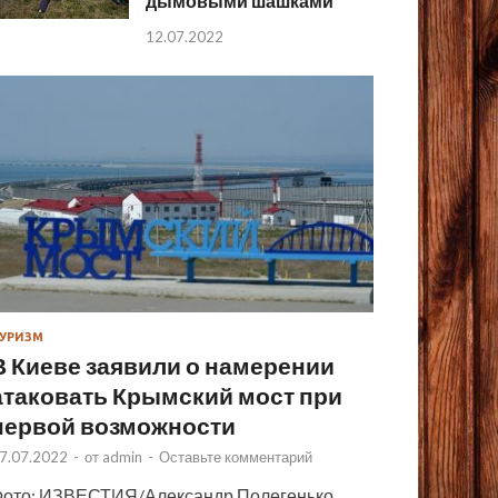
дымовыми шашками
12.07.2022
УРИЗМ
В Киеве заявили о намерении
атаковать Крымский мост при
первой возможности
7.07.2022
-
от
admin
-
Оставьте комментарий
ото: ИЗВЕСТИЯ/Александр Полегенько