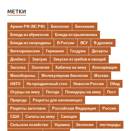
МЕТКИ
Армия РФ (ВС РФ)
Биология
Биохимия
Блюда из абрикосов
Блюда из крыжовника
Блюда из смородины
В России
ВСУ
В духовке
Вегетарианские
Германия
Госдума
Десерты
Донбасс
Завтрак
Закуски из грибов и овощей
Засолка
Зоология
Кабачки на зиму
Консервация
Минобороны
Молекулярная биология
Москва
НАТО
На праздничный стол
Новости России
Обед
Огурцы на зиму
Погода
Помидоры на зиму
Пост
Природа
Рецепты для начинающих
Рецепты заготовок
Российская Федерация
Россия
США
Салаты на зиму
Санкции
Сельское хозяйство
Украина
Экология
пестициды