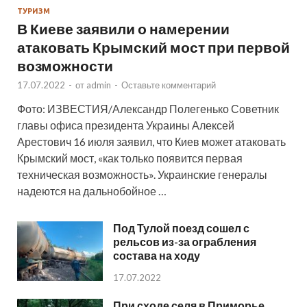
ТУРИЗМ
В Киеве заявили о намерении
атаковать Крымский мост при первой
возможности
17.07.2022
-
от
admin
-
Оставьте комментарий
Фото: ИЗВЕСТИЯ/Александр Полегенько Советник
главы офиса президента Украины Алексей
Арестович 16 июля заявил, что Киев может атаковать
Крымский мост, «как только появится первая
техническая возможность». Украинские генералы
надеются на дальнобойное …
Под Тулой поезд сошел с
рельсов из-за ограбления
состава на ходу
17.07.2022
При сходе селя в Приморье