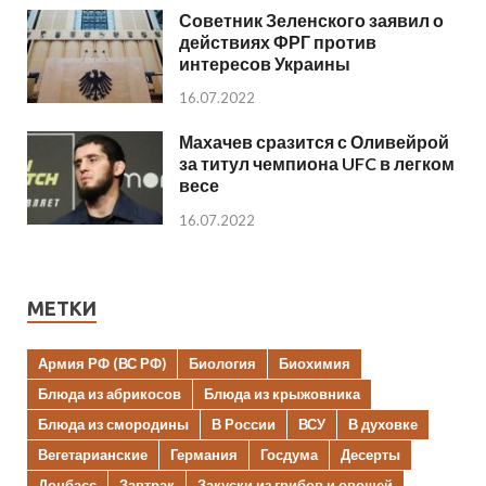
Советник Зеленского заявил о
действиях ФРГ против
интересов Украины
16.07.2022
Махачев сразится с Оливейрой
за титул чемпиона UFC в легком
весе
16.07.2022
МЕТКИ
Армия РФ (ВС РФ)
Биология
Биохимия
Блюда из абрикосов
Блюда из крыжовника
Блюда из смородины
В России
ВСУ
В духовке
Вегетарианские
Германия
Госдума
Десерты
Донбасс
Завтрак
Закуски из грибов и овощей