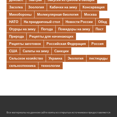
Засолка
Зоология
Кабачки на зиму
Консервация
Минобороны
Молекулярная биология
Москва
НАТО
На праздничный стол
Новости России
Обед
Огурцы на зиму
Погода
Помидоры на зиму
Пост
Природа
Рецепты для начинающих
Рецепты заготовок
Российская Федерация
Россия
США
Салаты на зиму
Санкции
Сельское хозяйство
Украина
Экология
пестициды
сельхозтехника
технологии
Все материалы на данном сайте взяты из открытых источников и предоставляются