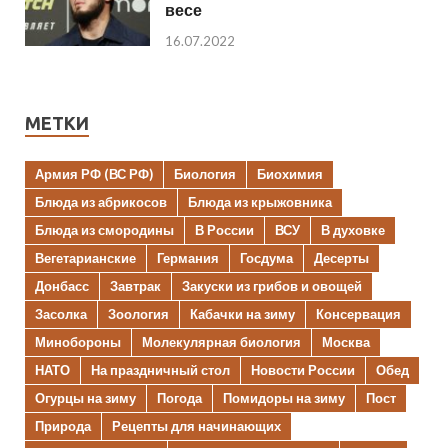
весе
16.07.2022
МЕТКИ
Армия РФ (ВС РФ)
Биология
Биохимия
Блюда из абрикосов
Блюда из крыжовника
Блюда из смородины
В России
ВСУ
В духовке
Вегетарианские
Германия
Госдума
Десерты
Донбасс
Завтрак
Закуски из грибов и овощей
Засолка
Зоология
Кабачки на зиму
Консервация
Минобороны
Молекулярная биология
Москва
НАТО
На праздничный стол
Новости России
Обед
Огурцы на зиму
Погода
Помидоры на зиму
Пост
Природа
Рецепты для начинающих