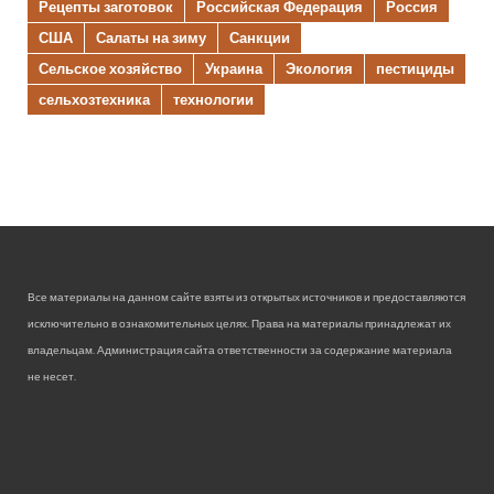
Рецепты заготовок
Российская Федерация
Россия
США
Салаты на зиму
Санкции
Сельское хозяйство
Украина
Экология
пестициды
сельхозтехника
технологии
Все материалы на данном сайте взяты из открытых источников и предоставляются
исключительно в ознакомительных целях. Права на материалы принадлежат их
владельцам. Администрация сайта ответственности за содержание материала
не несет.