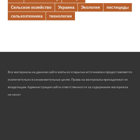
Сельское хозяйство
Украина
Экология
пестициды
сельхозтехника
технологии
Все материалы на данном сайте взяты из открытых источников и предоставляются
исключительно в ознакомительных целях. Права на материалы принадлежат их
владельцам. Администрация сайта ответственности за содержание материала
не несет.