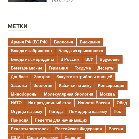
16.07.2022
МЕТКИ
Армия РФ (ВС РФ)
Биология
Биохимия
Блюда из абрикосов
Блюда из крыжовника
Блюда из смородины
В России
ВСУ
В духовке
Вегетарианские
Германия
Госдума
Десерты
Донбасс
Завтрак
Закуски из грибов и овощей
Засолка
Зоология
Кабачки на зиму
Консервация
Минобороны
Молекулярная биология
Москва
НАТО
На праздничный стол
Новости России
Обед
Огурцы на зиму
Погода
Помидоры на зиму
Пост
Природа
Рецепты для начинающих
Рецепты заготовок
Российская Федерация
Россия
США
Салаты на зиму
Санкции