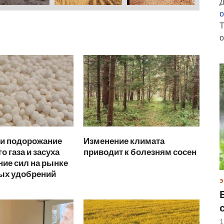
Д
о
Т
о
ли подорожание
Изменение климата
о газа и засуха
приводит к болезням сосен
ие сил на рынке
х удобрений
Э
1