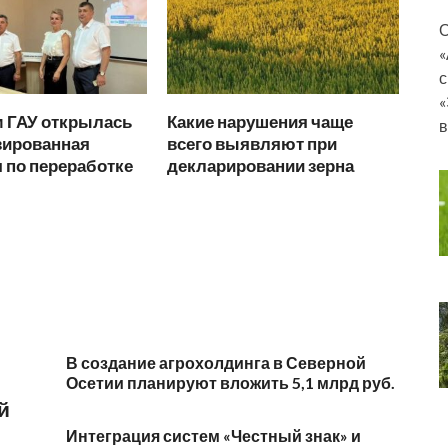
О
«
с
«
м ГАУ открылась
Какие нарушения чаще
в
зированная
всего выявляют при
 по переработке
декларировании зерна
В создание агрохолдинга в Северной
Осетии планируют вложить 5,1 млрд руб.
й
Интеграция систем «Честный знак» и