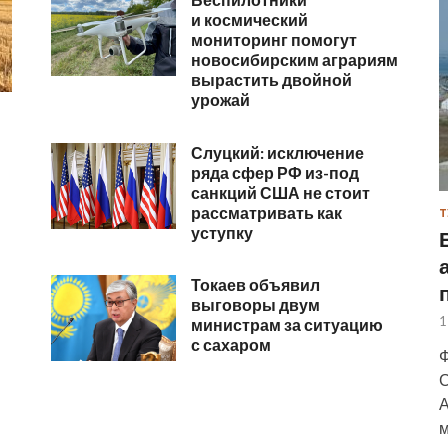
и космический
мониторинг помогут
новосибирским аграриям
вырастить двойной
урожай
Слуцкий: исключение
ряда сфер РФ из-под
санкций США не стоит
рассматривать как
Т
уступку
Токаев объявил
выговоры двум
1
министрам за ситуацию
с сахаром
Ф
С
А
м