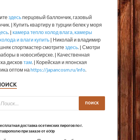
ите
здесь
перцовый баллончик, газовый
чик. | Купить квартиру в турции белек у моря
десь
. |
камера тепло холод влага, камеры
холода и влаги купить
| Николай и владимир
шняк спортмастер смотрите
здесь
. | Смотри
аборы в новосибирске. | Качественная
ска дисков
там
. | Корейская и японская
УРИЗМ
ика оптом на
https://japancosm.ru/info
.
од Тулой поезд сошел с рельсов и
ПОИСК
остава на ходу
.07.2022
-
от
admin
-
Оставьте комментарий
есплатная доставка осетинских пирогов по г.
таврополю при заказе от 600р