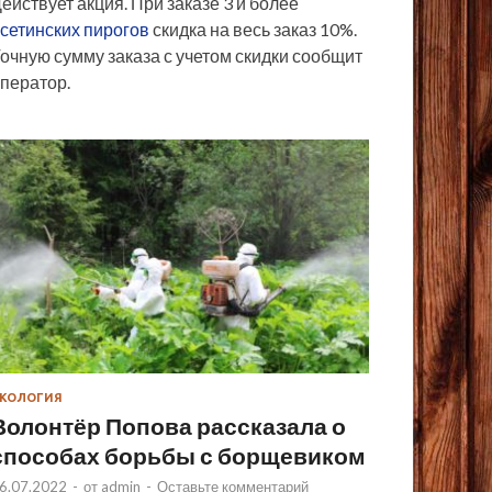
ействует акция. При заказе 3 и более
сетинских пирогов
скидка на весь заказ 10%.
очную сумму заказа с учетом скидки сообщит
ператор.
КОЛОГИЯ
Волонтёр Попова рассказала о
способах борьбы с борщевиком
6.07.2022
-
от
admin
-
Оставьте комментарий