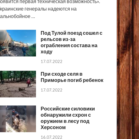
оявится первая техническая возможность».
краинские генералы надеются на
альнобойное …
Под Тулой поезд сошел с
рельсов из-за
ограбления состава на
ходу
17.07.2022
При сходе селя в
Приморье погиб ребенок
17.07.2022
Российские силовики
обнаружили схрон с
оружием в лесу под
Херсоном
16.07.2022