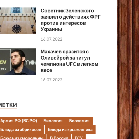
Советник Зеленского
заявил о действиях ФРГ
против интересов
Украины
16.07.2022
Махачев сразится с
Оливейрой за титул
чемпиона UFC в легком
весе
16.07.2022
МЕТКИ
Армия РФ (ВС РФ)
Биология
Биохимия
Блюда из абрикосов
Блюда из крыжовника
Блюда из смородины
В России
ВСУ