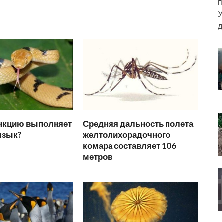
п
У
д
нкцию выполняет
Средняя дальность полета
язык?
желтолихорадочного
комара составляет 106
метров