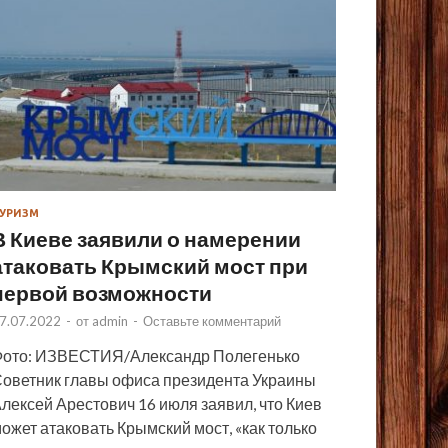
УРИЗМ
В Киеве заявили о намерении
атаковать Крымский мост при
первой возможности
7.07.2022
-
от
admin
-
Оставьте комментарий
ото: ИЗВЕСТИЯ/Александр Полегенько
оветник главы офиса президента Украины
лексей Арестович 16 июля заявил, что Киев
ожет атаковать Крымский мост, «как только