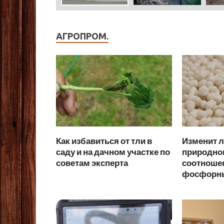
АГРОПРОМ.
Как избавиться от тли в
Изменит 
саду и на дачном участке по
природног
советам эксперта
соотношен
фосфорны