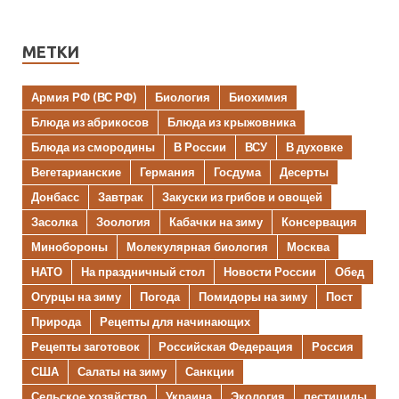
МЕТКИ
Армия РФ (ВС РФ)
Биология
Биохимия
Блюда из абрикосов
Блюда из крыжовника
Блюда из смородины
В России
ВСУ
В духовке
Вегетарианские
Германия
Госдума
Десерты
Донбасс
Завтрак
Закуски из грибов и овощей
Засолка
Зоология
Кабачки на зиму
Консервация
Минобороны
Молекулярная биология
Москва
НАТО
На праздничный стол
Новости России
Обед
Огурцы на зиму
Погода
Помидоры на зиму
Пост
Природа
Рецепты для начинающих
Рецепты заготовок
Российская Федерация
Россия
США
Салаты на зиму
Санкции
Сельское хозяйство
Украина
Экология
пестициды